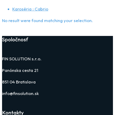
Karoséria :
Cabrio
No result were found matching your selection.
Spoločnosť
FIN SOLUTION s.r.o.
Panónska cesta 21
851 04 Bratislava
info@finsolution.sk
Kontakty