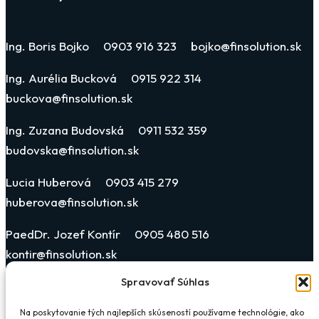
Ing. Boris Bojko 0903 916 323 bojko@finsolution.sk
Ing. Aurélia Bucková 0915 922 314
buckova@finsolution.sk
Ing. Zuzana Budovská 0911 532 359
budovska@finsolution.sk
Lucia Huberová 0903 415 279
huberova@finsolution.sk
PaedDr. Jozef Kontír 0905 480 516
kontir@finsolution.sk
Spravovať Súhlas
Katarína Blehová Horonyová 0903 019 311
blehova@finsolution.sk
Na poskytovanie tých najlepších skúseností používame technológie, ako