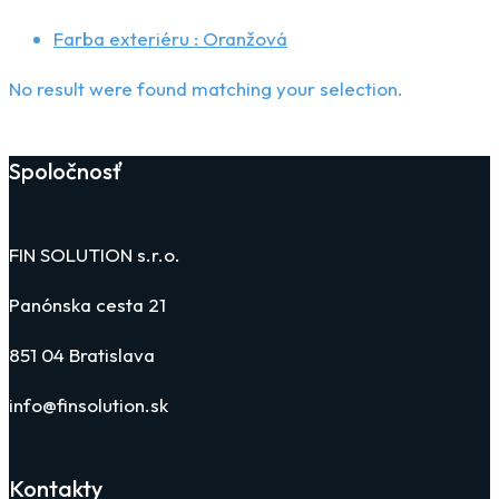
Farba exteriéru :
Oranžová
No result were found matching your selection.
Spoločnosť
FIN SOLUTION s.r.o.
Panónska cesta 21
851 04 Bratislava
info@finsolution.sk
Kontakty