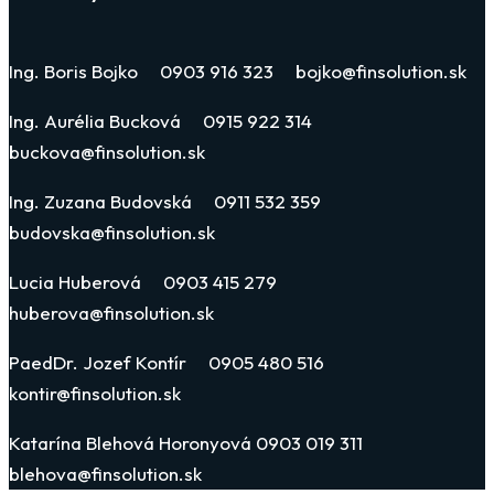
Ing. Boris Bojko 0903 916 323 bojko@finsolution.sk
Ing. Aurélia Bucková 0915 922 314
buckova@finsolution.sk
Ing. Zuzana Budovská 0911 532 359
budovska@finsolution.sk
Lucia Huberová 0903 415 279
huberova@finsolution.sk
PaedDr. Jozef Kontír 0905 480 516
kontir@finsolution.sk
Katarína Blehová Horonyová 0903 019 311
blehova@finsolution.sk