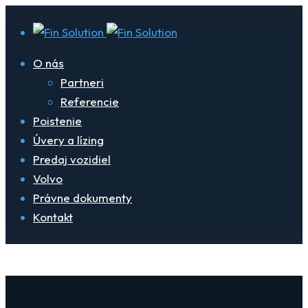
O nás
Partneri
Referencie
Poistenie
Úvery a lízing
Predaj vozidiel
Volvo
Právne dokumenty
Kontakt
Farba exteriéru: