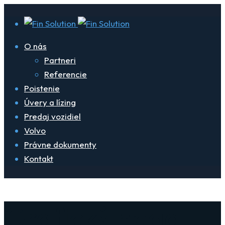
O nás
Partneri
Referencie
Poistenie
Úvery a lízing
Predaj vozidiel
Volvo
Právne dokumenty
Kontakt
Grafický head-