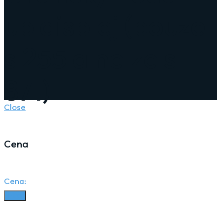
up displej (pouze
s 255 a nelze s
871)
Close
Cena
Cena:
Filter