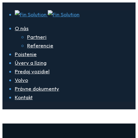
O nás
Partneri
Referencie
Poistenie
Úvery a lízing
Predaj vozidiel
Volvo
Právne dokumenty
Kontakt
Farba exteriéru: