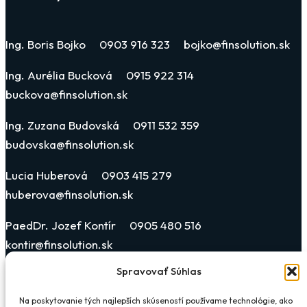
Ing. Boris Bojko 0903 916 323 bojko@finsolution.sk
Ing. Aurélia Bucková 0915 922 314
buckova@finsolution.sk
Ing. Zuzana Budovská 0911 532 359
budovska@finsolution.sk
Lucia Huberová 0903 415 279
huberova@finsolution.sk
PaedDr. Jozef Kontír 0905 480 516
kontir@finsolution.sk
Spravovať Súhlas
Katarína Blehová Horonyová 0903 019 311
blehova@finsolution.sk
Na poskytovanie tých najlepších skúseností používame technológie, ako