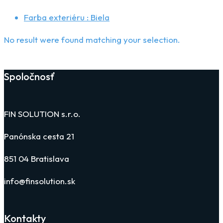
Farba exteriéru :
Biela
No result were found matching your selection.
Spoločnosť
FIN SOLUTION s.r.o.
Panónska cesta 21
851 04 Bratislava
info@finsolution.sk
Kontakty