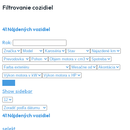
Filtrovanie cozidiel
41
Nájdených vozidiel
Rok:
Reset
Show sidebar
41
Nájdených vozidiel
selekt