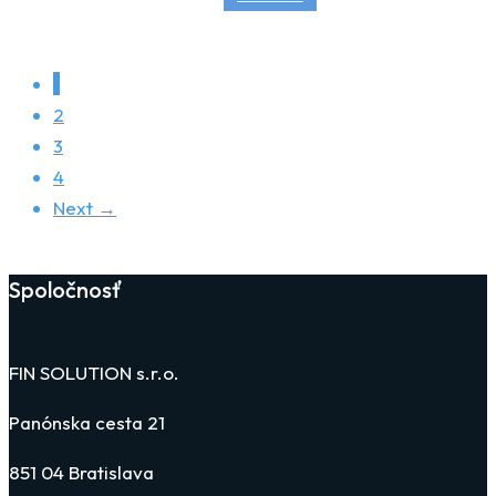
1
2
3
4
Next →
Spoločnosť
FIN SOLUTION s.r.o.
Panónska cesta 21
851 04 Bratislava