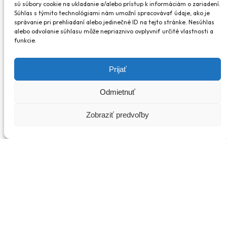
sú súbory cookie na ukladanie a/alebo prístup k informáciám o zariadení.
Súhlas s týmito technológiami nám umožní spracovávať údaje, ako je
správanie pri prehliadaní alebo jedinečné ID na tejto stránke. Nesúhlas
alebo odvolanie súhlasu môže nepriaznivo ovplyvniť určité vlastnosti a
funkcie.
Prijať
Odmietnuť
Zobraziť predvoľby