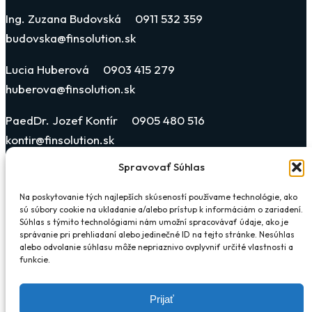
Ing. Zuzana Budovská 0911 532 359
budovska@finsolution.sk
Lucia Huberová 0903 415 279
huberova@finsolution.sk
PaedDr. Jozef Kontír 0905 480 516
kontir@finsolution.sk
Spravovať Súhlas
Katarína Blehová Horonyová 0903 019 311
blehova@finsolution.sk
Na poskytovanie tých najlepších skúseností používame technológie, ako
sú súbory cookie na ukladanie a/alebo prístup k informáciám o zariadení.
Súhlas s týmito technológiami nám umožní spracovávať údaje, ako je
správanie pri prehliadaní alebo jedinečné ID na tejto stránke. Nesúhlas
alebo odvolanie súhlasu môže nepriaznivo ovplyvniť určité vlastnosti a
funkcie.
×
Prijať