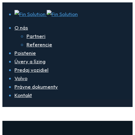
O nás
Partneri
Referencie
Poistenie
Úvery a lízing
Predaj vozidiel
Volvo
Právne dokumenty
Kontakt
Farba exteriéru: