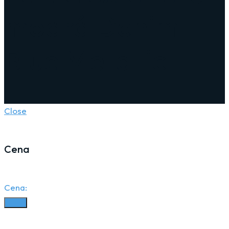
modrá Denim
Blue Metallic
Close
Cena
Cena:
Filter