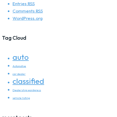
Entries
RSS
Comments
RSS
WordPress.org
Tag Cloud
auto
Automotive
car dealer
classified
Dealership wordpress
vehicle listing