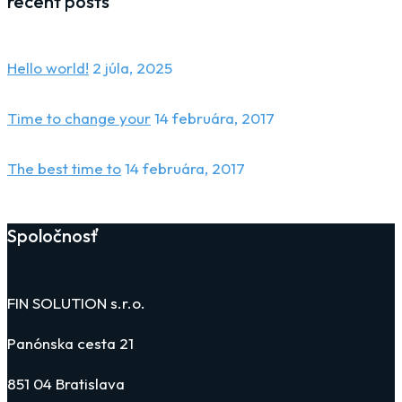
recent posts
Hello world!
2 júla, 2025
Time to change your
14 februára, 2017
The best time to
14 februára, 2017
Spoločnosť
FIN SOLUTION s.r.o.
Panónska cesta 21
851 04 Bratislava