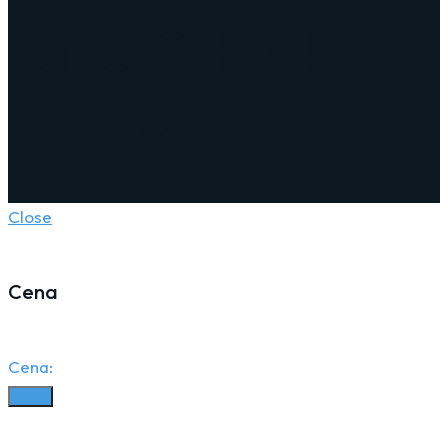
kabel Schucko 2
generace 4.5m
Close
Cena
Cena:
Filter