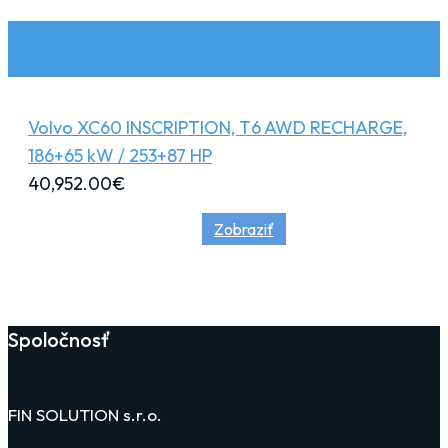
Volvo XC60 INSCRIPTION, T6 AWD RECHARGE,
186+65 kW / 253+87 HP
40,952.00
€
Zobraziť
Spoločnosť
FIN SOLUTION s.r.o.