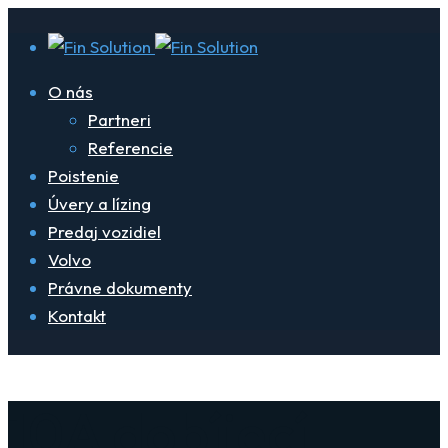
O nás
Partneri
Referencie
Poistenie
Úvery a lízing
Predaj vozidiel
Volvo
Právne dokumenty
Kontakt
10A dobíjecí