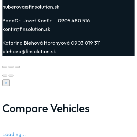
huberova@finsolution.sk
PaedDr. Jozef Kontír 0905 480 516
kontir@finsolution.sk
Katarína Blehová Horonyová 0903 019 311
blehova@finsolution.sk
×
Compare Vehicles
Loading...