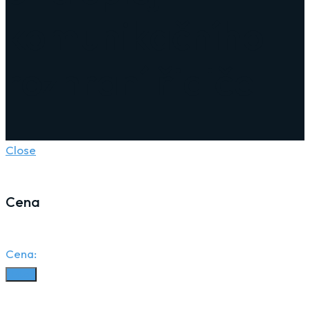
komunikačního
rozhraní řidiče
Close
Cena
Cena:
Filter