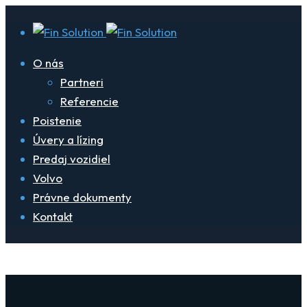
O nás
Partneri
Referencie
Poistenie
Úvery a lízing
Predaj vozidiel
Volvo
Právne dokumenty
Kontakt
8" displej