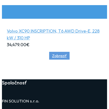
Volvo XC90 INSCRIPTION, T6 AWD Drive-E, 228
kW / 310 HP
34,479.00
€
Zobraziť
Spoločnosť
FIN SOLUTION s.r.o.