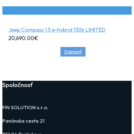
Jeep Compass 1,5 e-hybrid 130k LIMITED
20,690.00
€
Zobraziť
Spoločnosť
FIN SOLUTION s.r.o.
Panónska cesta 21