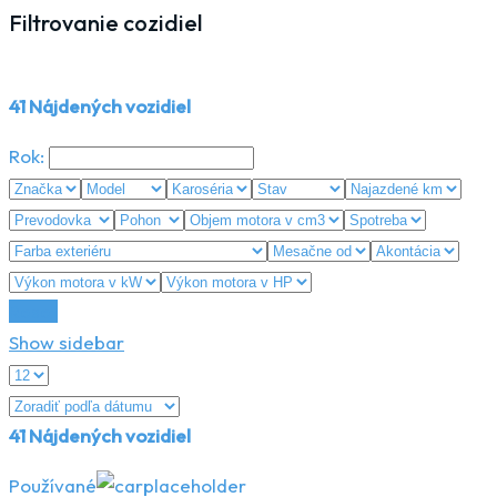
Filtrovanie cozidiel
41
Nájdených vozidiel
Rok:
Reset
Show sidebar
41
Nájdených vozidiel
Používané