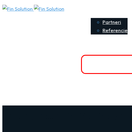
O nás
P
Partneri
Referencie
Kontaktujte nás
Poisti sa onlin
+421 903 916 323
Bluetooth handsf