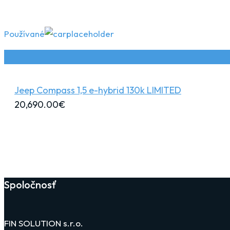
Používané
Jeep Compass 1,5 e-hybrid 130k LIMITED
20,690.00
€
Spoločnosť
FIN SOLUTION s.r.o.