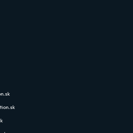
n.sk
ion.sk
sk