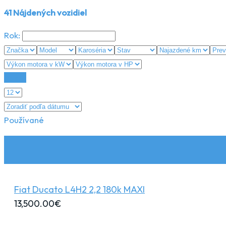
41
Nájdených vozidiel
Rok:
Reset
Používané
Fiat Ducato L4H2 2,2 180k MAXI
13,500.00
€