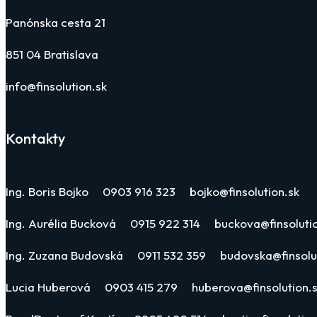
Panónska cesta 21
851 04 Bratislava
info@finsolution.sk
Kontakty
Ing. Boris Bojko 0903 916 323 bojko@finsolution.sk
Ing. Aurélia Bucková 0915 922 314 buckova@finsolutio
Ing. Zuzana Budovská 0911 532 359 budovska@finsolut
Lucia Huberová 0903 415 279 huberova@finsolution.