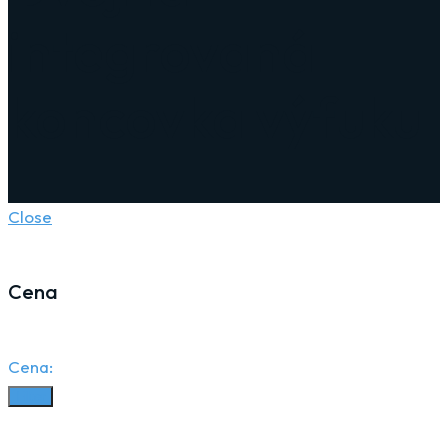
integrovaná
koncovka výfuku
Close
Cena
Cena:
Filter