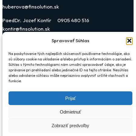
huberova@finsolution.sk
PaedDr. Jozef Kontír 0905 480 516
kontir@finsolution.sk
Spravovať Súhlas
Katarína Blehová Horonyová 0903 019 311
blehova@finsolution.sk
Na poskytovanie tých najlepších skúseností používame technológie, ako
sú súbory cookie na ukladanie a/alebo prístup k informáciám o zariadení.
Súhlas s týmito technológiami nám umožní spracovávať údaje, ako je
správanie pri prehliadaní alebo jedinečné ID na tejto stránke. Nesúhlas
alebo odvolanie súhlasu môže nepriaznivo ovplyvniť určité vlastnosti a
funkcie.
×
Prijať
Compare Vehicles
Odmietnuť
Zobraziť predvoľby
Loading...