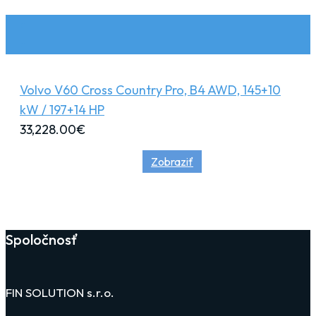
Volvo V60 Cross Country Pro, B4 AWD, 145+10
kW / 197+14 HP
33,228.00
€
Zobraziť
Spoločnosť
FIN SOLUTION s.r.o.