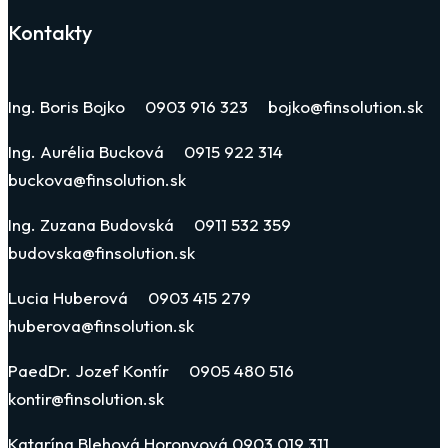
Kontakty
Ing. Boris Bojko 0903 916 323 bojko@finsolution.sk
Ing. Aurélia Bucková 0915 922 314
buckova@finsolution.sk
Ing. Zuzana Budovská 0911 532 359
budovska@finsolution.sk
Lucia Huberová 0903 415 279
huberova@finsolution.sk
PaedDr. Jozef Kontír 0905 480 516
kontir@finsolution.sk
Katarína Blehová Horonyová 0903 019 311