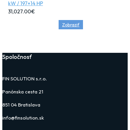
kW / 197+14 HP
31,027.00
€
Zobraziť
Spoločnosť
FIN SOLUTION s.r.o.
Panónska cesta 21
851 04 Bratislava
info@finsolution.sk