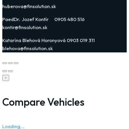
huberova@finsolution.sk
PaedDr. Jozef Kontír 0905 480 516
kontir@finsolution.sk
Katarína Blehová Horonyová 0903 019 311
blehova@finsolution.sk
×
Compare Vehicles
Loading...