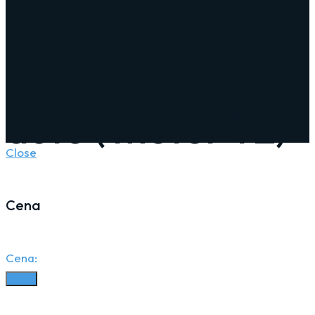
telefonu Car
Play /Android
auto ( motor T2)
Close
Cena
Cena:
Filter