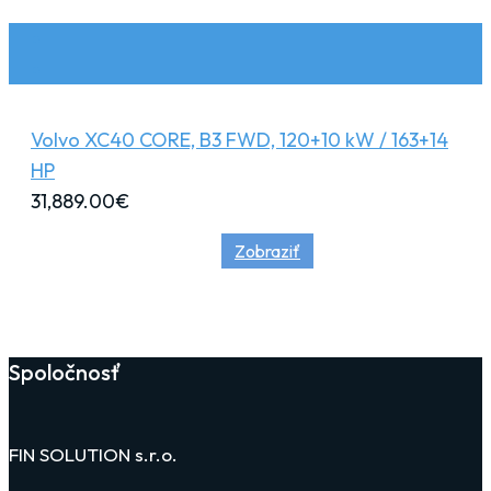
Volvo XC40 CORE, B3 FWD, 120+10 kW / 163+14
HP
31,889.00
€
Zobraziť
Spoločnosť
FIN SOLUTION s.r.o.