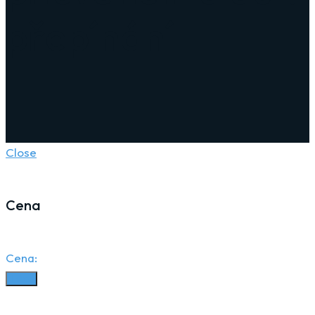
přepínání
Close
Cena
Cena:
Filter