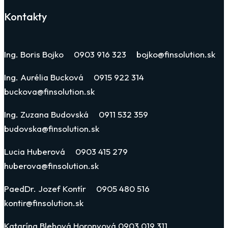
Kontakty
Ing. Boris Bojko 0903 916 323 bojko@finsolution.sk
Ing. Aurélia Bucková 0915 922 314
buckova@finsolution.sk
Ing. Zuzana Budovská 0911 532 359
budovska@finsolution.sk
Lucia Huberová 0903 415 279
huberova@finsolution.sk
PaedDr. Jozef Kontír 0905 480 516
kontir@finsolution.sk
Katarína Blehová Horonyová 0903 019 311