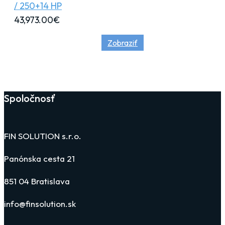
/ 250+14 HP
43,973.00
€
Zobraziť
Spoločnosť
FIN SOLUTION s.r.o.
Panónska cesta 21
851 04 Bratislava
info@finsolution.sk