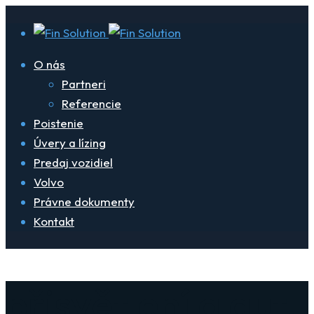
O nás
Partneri
Referencie
Poistenie
Úvery a lízing
Predaj vozidiel
Volvo
Právne dokumenty
Kontakt
přisvětlení a aut.