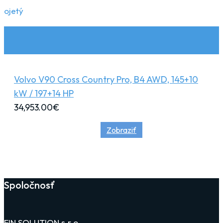
ojetý
Volvo V90 Cross Country Pro, B4 AWD, 145+10
kW / 197+14 HP
34,953.00
€
Zobraziť
Spoločnosť
FIN SOLUTION s.r.o.