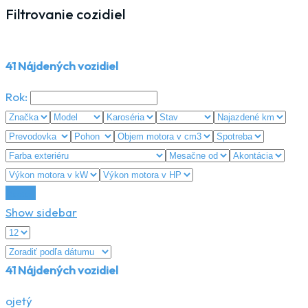
Filtrovanie cozidiel
41
Nájdených vozidiel
Rok:
Reset
Show sidebar
41
Nájdených vozidiel
ojetý