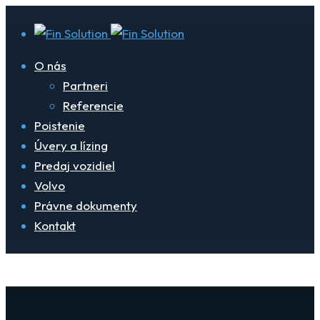
O nás
Partneri
Referencie
Poistenie
Úvery a lízing
Predaj vozidiel
Volvo
Právne dokumenty
Kontakt
vpředu el.