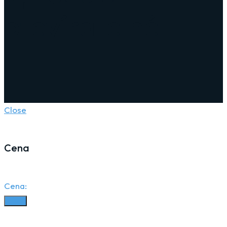
otevíratelné
Close
Cena
Cena:
Filter