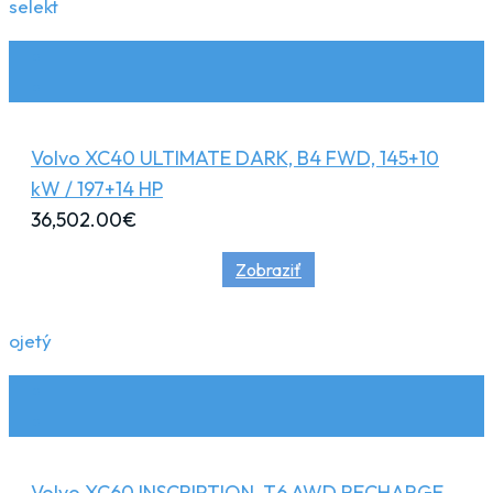
selekt
Volvo XC40 ULTIMATE DARK, B4 FWD, 145+10
kW / 197+14 HP
36,502.00
€
Zobraziť
ojetý
Volvo XC60 INSCRIPTION, T6 AWD RECHARGE,