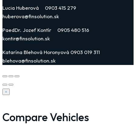
Lucia Huberová 0903 415 279
huberova@finsolution.sk
PaedDr. Jozef Kontír 0905 480 516
kontir@finsolution.sk
Katarína Blehová Horonyová 0903 019 311
blehova@finsolution.sk
×
Compare Vehicles