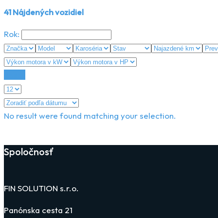
41
Nájdených vozidiel
Rok:
Reset
No result were found matching your selection.
Spoločnosť
FIN SOLUTION s.r.o.
Panónska cesta 21