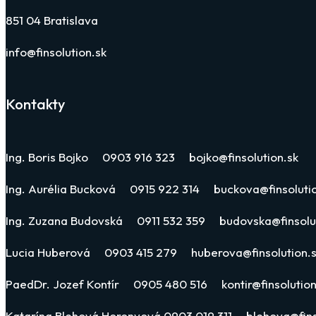
851 04 Bratislava
info@finsolution.sk
Kontakty
Ing. Boris Bojko 0903 916 323 bojko@finsolution.sk
Ing. Aurélia Bucková 0915 922 314 buckova@finsolutio
Ing. Zuzana Budovská 0911 532 359 budovska@finsolut
Lucia Huberová 0903 415 279 huberova@finsolution.
PaedDr. Jozef Kontír 0905 480 516 kontir@finsolution
Katarína Blehová Horonyová 0903 019 311 blehova@fins