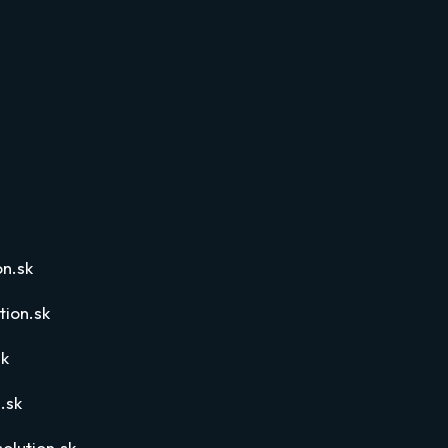
n.sk
ion.sk
sk
.sk
olution.sk