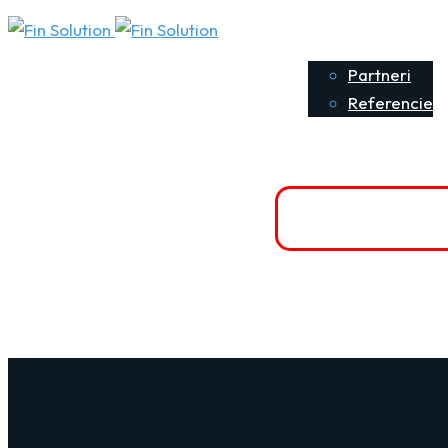
O nás
P
Partneri
Referencie
Kontaktujte nás
Poisti sa onlin
+421 903 916 323
Najazdené km: 2