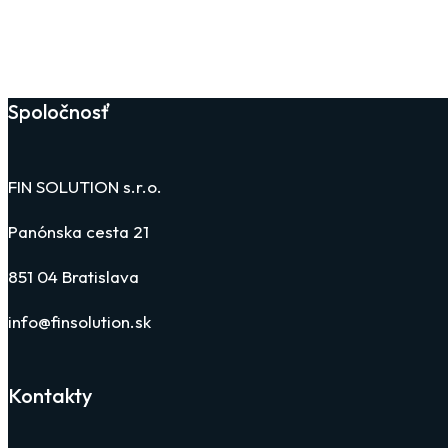
Spoločnosť
FIN SOLUTION s.r.o.
Panónska cesta 21
851 04 Bratislava
info@finsolution.sk
Kontakty