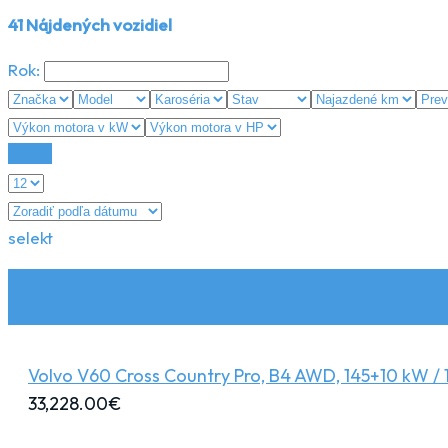
41
Nájdených vozidiel
Rok:
Reset
selekt
Volvo V60 Cross Country Pro, B4 AWD, 145+10 kW / 
33,228.00
€