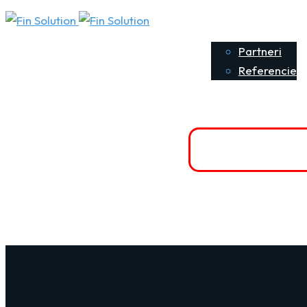
O nás
P
Partneri
Referencie
Kontaktujte nás
Poisti sa onlin
+421 903 916 323
Najazdené km: 7