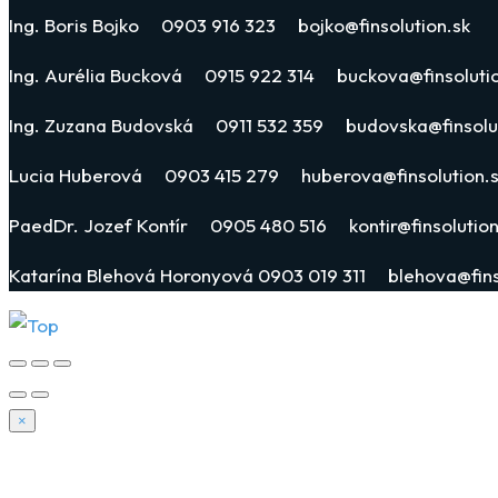
Ing. Boris Bojko 0903 916 323 bojko@finsolution.sk
Ing. Aurélia Bucková 0915 922 314 buckova@finsolutio
Ing. Zuzana Budovská 0911 532 359 budovska@finsolut
Lucia Huberová 0903 415 279 huberova@finsolution.
PaedDr. Jozef Kontír 0905 480 516 kontir@finsolution
Katarína Blehová Horonyová 0903 019 311 blehova@fins
×