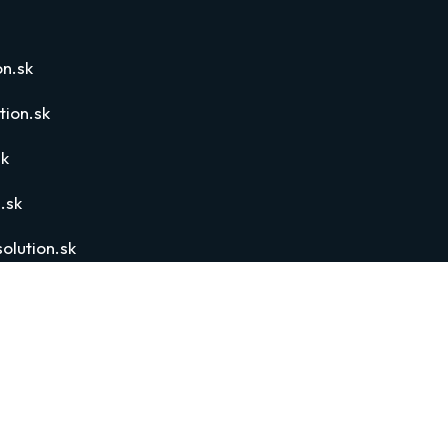
n.sk
ion.sk
sk
.sk
olution.sk