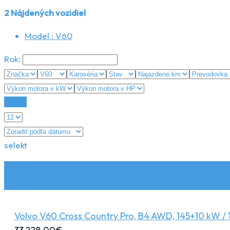
2
Nájdených vozidiel
Model :
V60
Rok:
Reset
selekt
Volvo V60 Cross Country Pro, B4 AWD, 145+10 kW / 