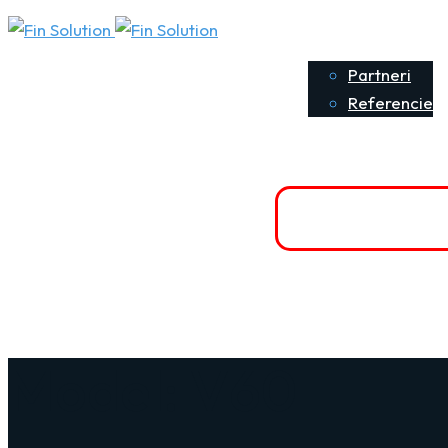
O nás
P
Partneri
Referencie
Kontaktujte nás
Poisti sa onlin
+421 903 916 323
Model: V60