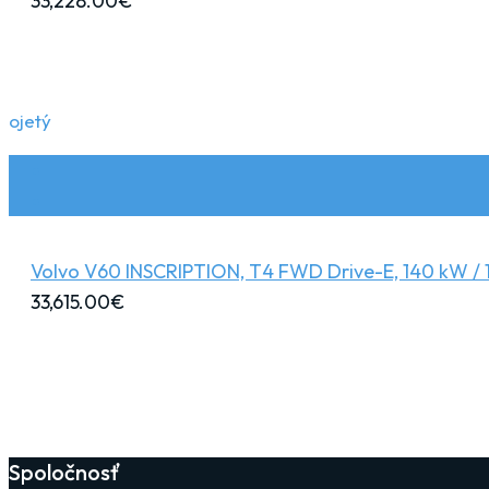
33,228.00
€
ojetý
Volvo V60 INSCRIPTION, T4 FWD Drive-E, 140 kW / 
33,615.00
€
Spoločnosť