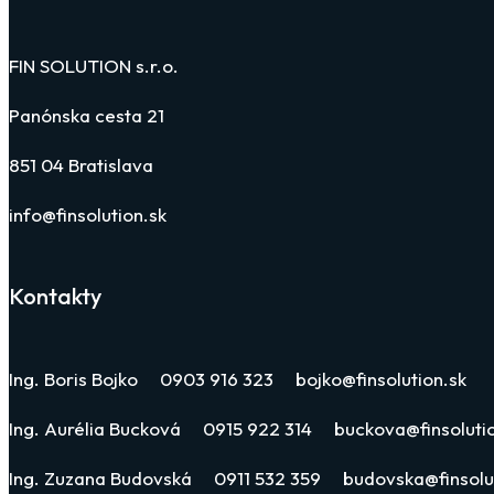
FIN SOLUTION s.r.o.
Panónska cesta 21
851 04 Bratislava
info@finsolution.sk
Kontakty
Ing. Boris Bojko 0903 916 323 bojko@finsolution.sk
Ing. Aurélia Bucková 0915 922 314 buckova@finsolutio
Ing. Zuzana Budovská 0911 532 359 budovska@finsolut