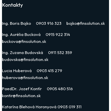
Kontakty
Ing. Boris Bojko 0903 916 323 bojko@finsolution.sk
Ing. Aurélia Bucková 0915 922 314
buckova@finsolution.sk
Ing. Zuzana Budovská 0911 532 359
budovska@finsolution.sk
Lucia Huberová 0903 415 279
huberova@finsolution.sk
PaedDr. Jozef Kontír 0905 480 516
kontir@finsolution.sk
Katarína Blehová Horonyová 0903 019 311