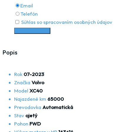
Email
Telefón
Súhlas so spracovaním osobných údajov
Request a Service
Popis
Rok
07-2023
Značka
Volvo
Model
XC40
Najazdené km
65000
Prevodovka
Automatická
Stav
ojetý
Pohon
FWD
Výkon motora v HP
163+14