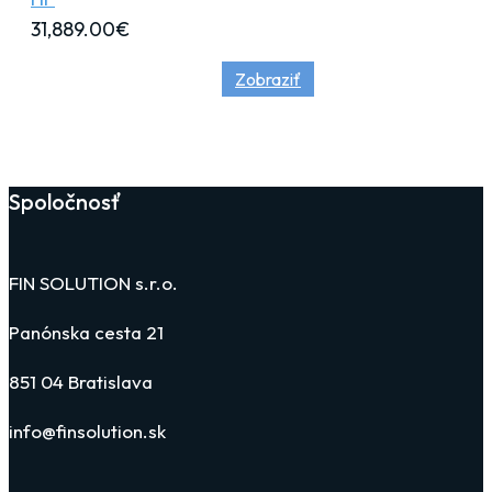
31,889.00
€
Zobraziť
Spoločnosť
FIN SOLUTION s.r.o.
Panónska cesta 21
851 04 Bratislava
info@finsolution.sk