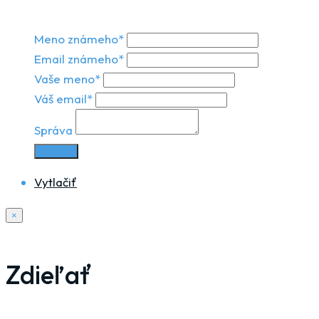
Meno známeho*
Email známeho*
Vaše meno*
Váš email*
Správa
Odoslať
Vytlačiť
×
Zdieľať