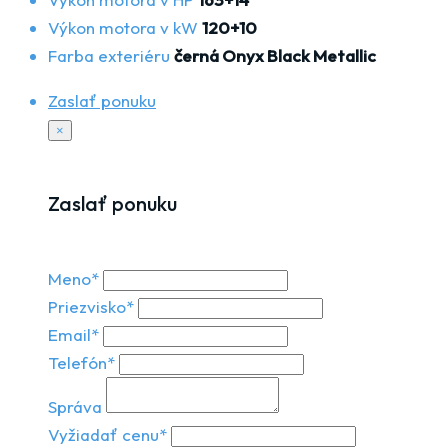
Výkon motora v kW
120+10
Farba exteriéru
černá Onyx Black Metallic
Zaslať ponuku
×
Zaslať ponuku
Meno*
Priezvisko*
Email*
Telefón*
Správa
Vyžiadať cenu*