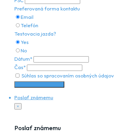
PSČ
Preferovaná forma kontaktu
Email
Telefón
Testovacia jazda?
Yes
No
Dátum*
Čas*
Súhlas so spracovaním osobných údajov
Vyžiadať testovaciu jazdu
Poslať známemu
×
Poslať známemu