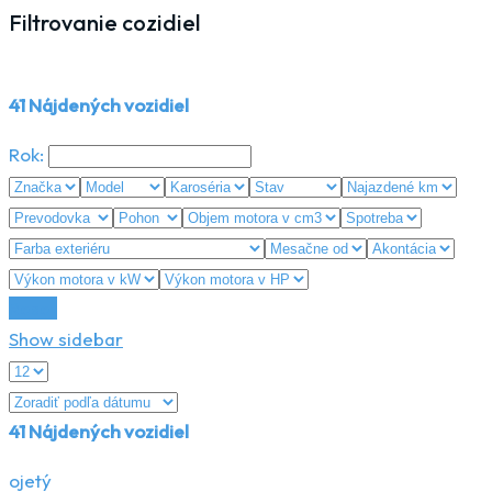
Filtrovanie cozidiel
41
Nájdených vozidiel
Rok:
Reset
Show sidebar
41
Nájdených vozidiel
ojetý