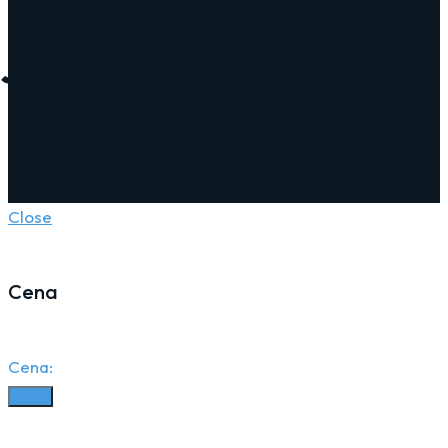
jedno zónová
klimatizace
Close
Cena
Cena:
Filter