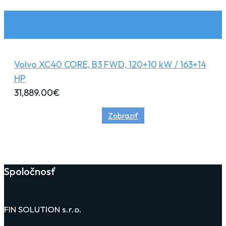
Volvo XC40 CORE, B3 FWD, 120+10 kW / 163+14
HP
31,889.00
€
Zobraziť
Spoločnosť
FIN SOLUTION s.r.o.