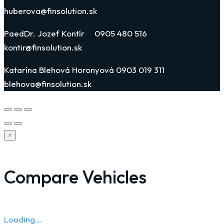
huberova@finsolution.sk
PaedDr. Jozef Kontír 0905 480 516
kontir@finsolution.sk
Katarína Blehová Horonyová 0903 019 311
blehova@finsolution.sk
×
Compare Vehicles
Loading...