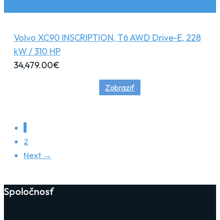
Volvo XC90 INSCRIPTION, T6 AWD Drive-E, 228
kW / 310 HP
34,479.00
€
Zobraziť
1
2
Next →
Spoločnosť