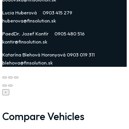
Lucia Huberová 0903 415 279
huberova@finsolution.sk
PaedDr. Jozef Kontír 0905 480 516
kontir@finsolution.sk
Katarína Blehová Horonyová 0903 019 311
blehova@finsolution.sk
×
Compare Vehicles