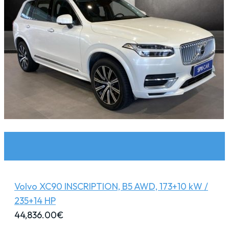
Volvo XC90 INSCRIPTION, B5 AWD, 173+10 kW /
235+14 HP
44,836.00
€