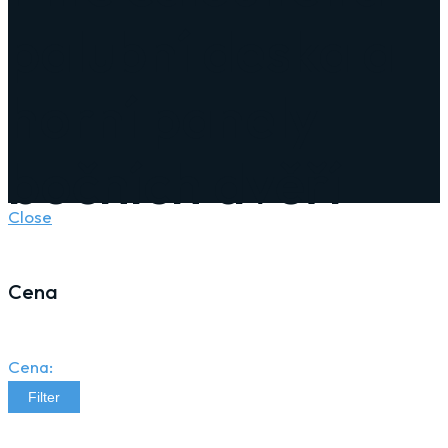
palubní deska a
horní panely
bočních dvěří
Close
Cena
Cena:
Filter