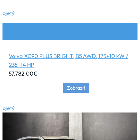
ojetý
Volvo XC90 PLUS BRIGHT, B5 AWD, 173+10 kW /
235+14 HP
57,782.00
€
Zobraziť
ojetý