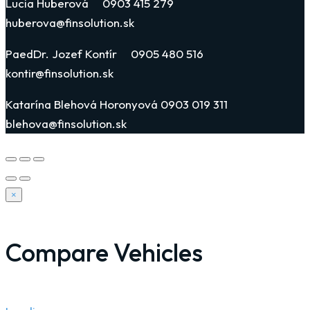
Lucia Huberová 0903 415 279
huberova@finsolution.sk
PaedDr. Jozef Kontír 0905 480 516
kontir@finsolution.sk
Katarína Blehová Horonyová 0903 019 311
blehova@finsolution.sk
×
Compare Vehicles