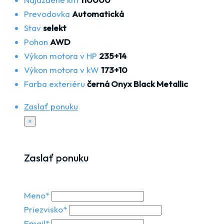
Prevodovka
Automatická
Stav
selekt
Pohon
AWD
Výkon motora v HP
235+14
Výkon motora v kW
173+10
Farba exteriéru
černá Onyx Black Metallic
Zaslať ponuku
×
Zaslať ponuku
Meno*
Priezvisko*
Email*