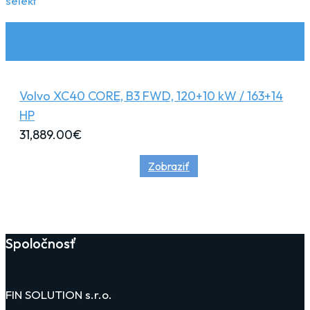
selekt
Volvo XC40 CORE, B3 FWD, 120+10 kW / 163+14
HP
31,889.00
€
Zobraziť
Spoločnosť
FIN SOLUTION s.r.o.