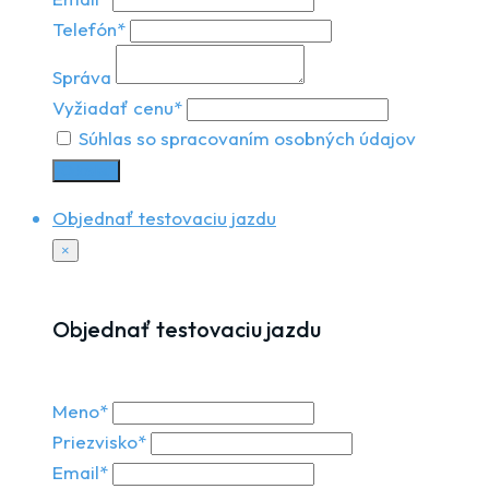
Telefón*
Správa
Vyžiadať cenu*
Súhlas so spracovaním osobných údajov
Odoslať
Objednať testovaciu jazdu
×
Objednať testovaciu jazdu
Meno*
Priezvisko*
Email*