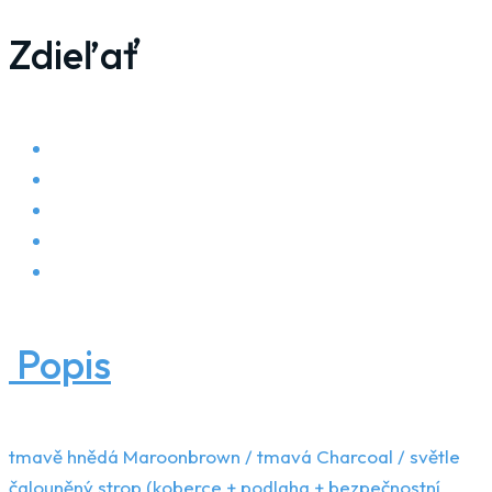
Zdieľať
Popis
tmavě hnědá Maroonbrown / tmavá Charcoal / světle
čalouněný strop (koberce + podlaha + bezpečnostní