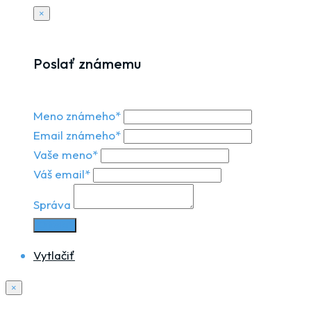
×
Poslať známemu
Meno známeho*
Email známeho*
Vaše meno*
Váš email*
Správa
Odoslať
Vytlačiť
×