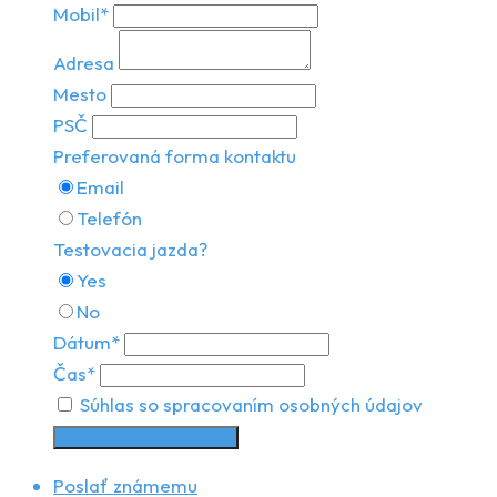
Mobil*
Adresa
Mesto
PSČ
Preferovaná forma kontaktu
Email
Telefón
Testovacia jazda?
Yes
No
Dátum*
Čas*
Súhlas so spracovaním osobných údajov
Vyžiadať testovaciu jazdu
Poslať známemu