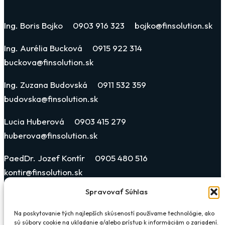
Ing. Boris Bojko 0903 916 323 bojko@finsolution.sk
Ing. Aurélia Bucková 0915 922 314
buckova@finsolution.sk
Ing. Zuzana Budovská 0911 532 359
budovska@finsolution.sk
Lucia Huberová 0903 415 279
huberova@finsolution.sk
PaedDr. Jozef Kontír 0905 480 516
kontir@finsolution.sk
Spravovať Súhlas
Katarína Blehová Horonyová 0903 019 311
blehova@finsolution.sk
Na poskytovanie tých najlepších skúseností používame technológie, ako
sú súbory cookie na ukladanie a/alebo prístup k informáciám o zariadení.