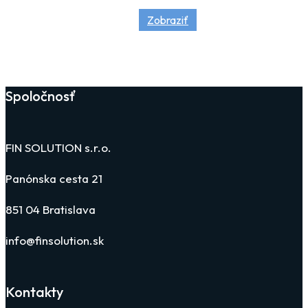
Zobraziť
Spoločnosť
FIN SOLUTION s.r.o.
Panónska cesta 21
851 04 Bratislava
info@finsolution.sk
Kontakty