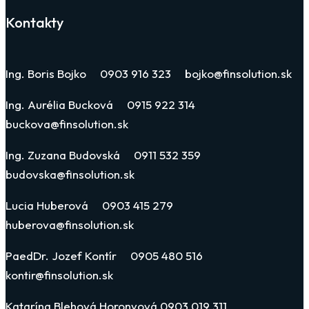
Kontakty
Ing. Boris Bojko 0903 916 323 bojko@finsolution.sk
Ing. Aurélia Bucková 0915 922 314
buckova@finsolution.sk
Ing. Zuzana Budovská 0911 532 359
budovska@finsolution.sk
Lucia Huberová 0903 415 279
huberova@finsolution.sk
PaedDr. Jozef Kontír 0905 480 516
kontir@finsolution.sk
Katarína Blehová Horonyová 0903 019 311