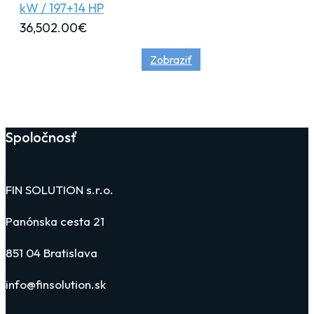
kW / 197+14 HP
36,502.00
€
Zobraziť
Spoločnosť
FIN SOLUTION s.r.o.
Panónska cesta 21
851 04 Bratislava
info@finsolution.sk