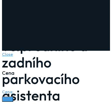
kamera
2.generace
vč.předního a
Close
zadního
Cena
parkovacího
asistenta
Cena:
Filter