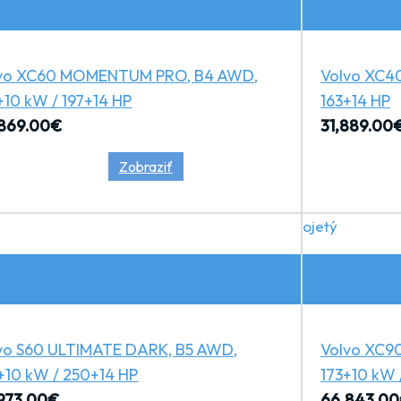
vo XC60 MOMENTUM PRO, B4 AWD,
Volvo XC4
+10 kW / 197+14 HP
163+14 HP
869.00
€
31,889.00
Zobraziť
ojetý
vo S60 ULTIMATE DARK, B5 AWD,
Volvo XC9
+10 kW / 250+14 HP
173+10 kW 
973.00
€
66,843.00