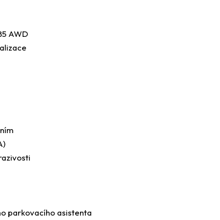
o B5 AWD
alizace
ěním
A)
razivosti
o parkovacího asistenta