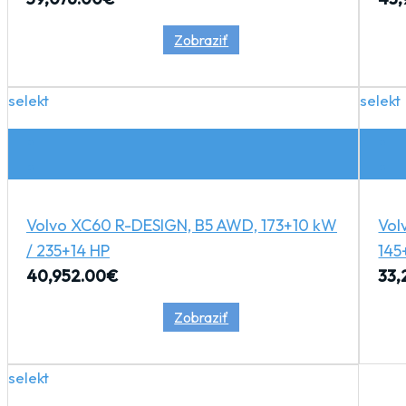
Zobraziť
selekt
selekt
Volvo XC60 R-DESIGN, B5 AWD, 173+10 kW
Vol
/ 235+14 HP
145
40,952.00
€
33,
Zobraziť
selekt