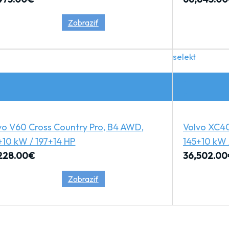
Zobraziť
selekt
vo V60 Cross Country Pro, B4 AWD,
Volvo XC4
+10 kW / 197+14 HP
145+10 kW 
228.00
€
36,502.00
Zobraziť