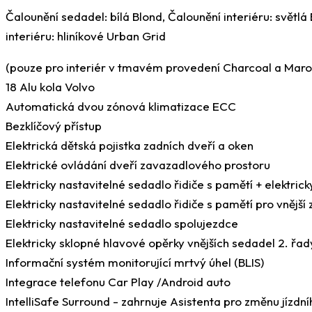
Čalounění sedadel: bílá Blond, Čalounění interiéru: světlá
interiéru: hliníkové Urban Grid
(pouze pro interiér v tmavém provedení Charcoal a Mar
18 Alu kola Volvo
Automatická dvou zónová klimatizace ECC
Bezklíčový přístup
Elektrická dětská pojistka zadních dveří a oken
Elektrické ovládání dveří zavazadlového prostoru
Elektricky nastavitelné sedadlo řidiče s pamětí + elektri
Elektricky nastavitelné sedadlo řidiče s pamětí pro vnější
Elektricky nastavitelné sedadlo spolujezdce
Elektricky sklopné hlavové opěrky vnějších sedadel 2. řad
Informační systém monitorující mrtvý úhel (BLIS)
Integrace telefonu Car Play /Android auto
IntelliSafe Surround - zahrnuje Asistenta pro změnu jízd