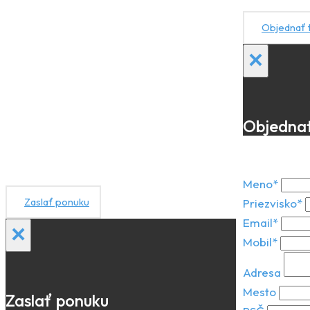
Objednať t
×
Objednať
Meno*
Zaslať ponuku
Priezvisko*
Email*
×
Mobil*
Adresa
Mesto
Zaslať ponuku