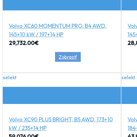
Volvo XC60 MOMENTUM PRO, B4 AWD,
Vol
145+10 kW / 197+14 HP
145
29,732.00
€
28,
Zobraziť
selekt
selekt
Volvo XC90 PLUS BRIGHT, B5 AWD, 173+10
Vol
kW / 235+14 HP
184
59,076.00
€
43,