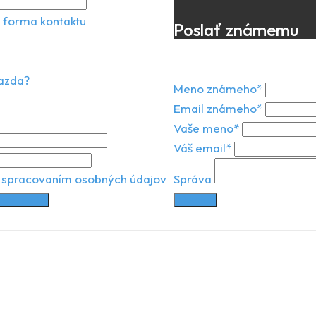
 forma kontaktu
Poslať známemu
jazda?
Meno známeho*
Email známeho*
Vaše meno*
Váš email*
 spracovaním osobných údajov
Správa
vaciu jazdu
Odoslať