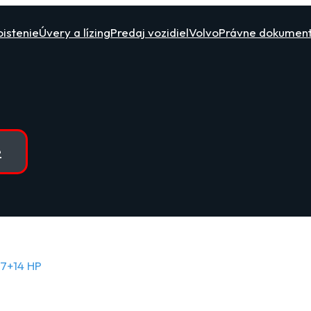
oistenie
Úvery a lízing
Predaj vozidiel
Volvo
Právne dokumen
e