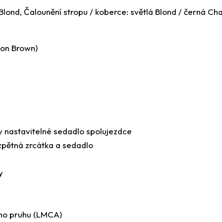
 Blond, Čalounění stropu / koberce: světlá Blond / černá Ch
oon Brown)
cky nastavitelné sedadlo spolujezdce
 zpětná zrcátka a sedadlo
y
ního pruhu (LMCA)