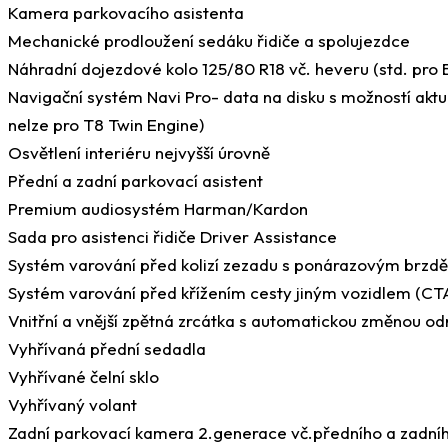
Kamera parkovacího asistenta
Mechanické prodloužení sedáku řidiče a spolujezdce
Náhradní dojezdové kolo 125/80 R18 vč. heveru (std. pr
Navigační systém Navi Pro- data na disku s možností aktu
nelze pro T8 Twin Engine)
Osvětlení interiéru nejvyšší úrovně
Přední a zadní parkovací asistent
Premium audiosystém Harman/Kardon
Sada pro asistenci řidiče Driver Assistance
Systém varování před kolizí zezadu s ponárazovým brzd
Systém varování před křížením cesty jiným vozidlem (CT
Vnitřní a vnější zpětná zrcátka s automatickou změnou od
Vyhřívaná přední sedadla
Vyhřívané čelní sklo
Vyhřívaný volant
Zadní parkovací kamera 2.generace vč.předního a zadníh