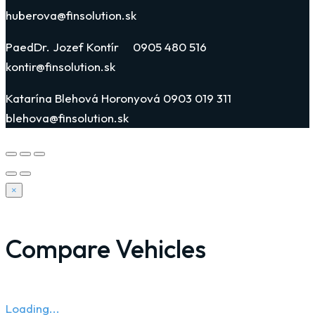
huberova@finsolution.sk
PaedDr. Jozef Kontír 0905 480 516
kontir@finsolution.sk
Katarína Blehová Horonyová 0903 019 311
blehova@finsolution.sk
×
Compare Vehicles
Loading...