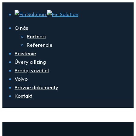
O nás
Partneri
Referencie
Poistenie
Úvery a lízing
Predaj vozidiel
Volvo
Právne dokumenty
Kontakt
Najazdené km: