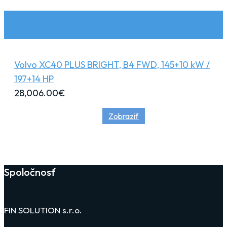
Volvo XC40 PLUS BRIGHT, B4 FWD, 145+10 kW /
197+14 HP
28,006.00
€
Zobraziť
Spoločnosť
FIN SOLUTION s.r.o.