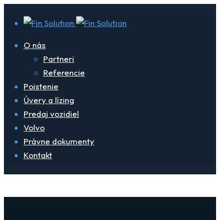
O nás
Partneri
Referencie
Poistenie
Úvery a lízing
Predaj vozidiel
Volvo
Právne dokumenty
Kontakt
Model: XC90