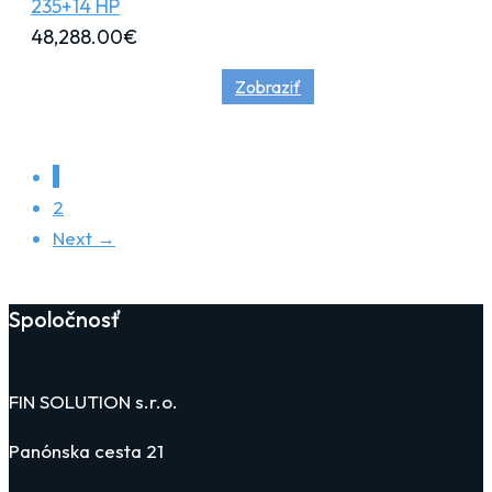
235+14 HP
48,288.00
€
Zobraziť
1
2
Next →
Spoločnosť
FIN SOLUTION s.r.o.
Panónska cesta 21