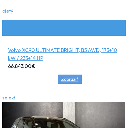
ojetý
Volvo XC90 ULTIMATE BRIGHT, B5 AWD, 173+10
kW / 235+14 HP
66,843.00
€
Zobraziť
selekt