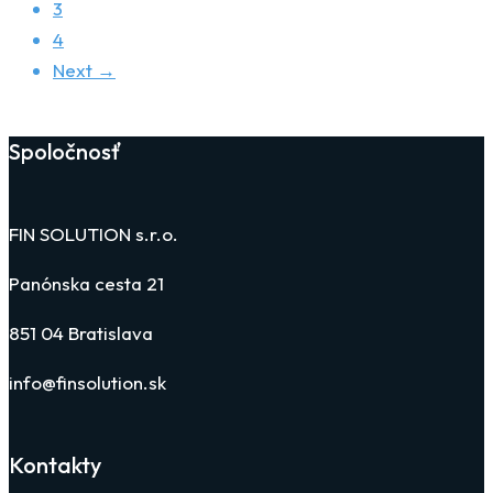
3
4
Next →
Spoločnosť
FIN SOLUTION s.r.o.
Panónska cesta 21
851 04 Bratislava
info@finsolution.sk
Kontakty