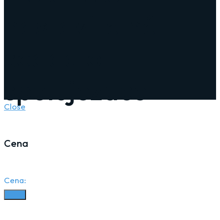
nastavitelné
sedadlo
spolujezdce
Close
Cena
Cena:
Filter