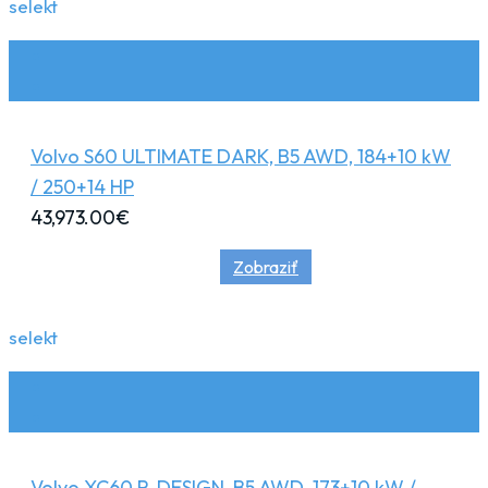
selekt
Volvo S60 ULTIMATE DARK, B5 AWD, 184+10 kW
/ 250+14 HP
43,973.00
€
Zobraziť
selekt
Volvo XC60 R-DESIGN, B5 AWD, 173+10 kW /