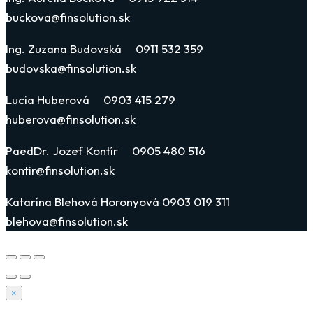
buckova@finsolution.sk
Ing. Zuzana Budovská 0911 532 359
budovska@finsolution.sk
Lucia Huberová 0903 415 279
huberova@finsolution.sk
PaedDr. Jozef Kontír 0905 480 516
kontir@finsolution.sk
Katarína Blehová Horonyová 0903 019 311
blehova@finsolution.sk
×