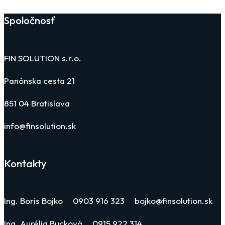
Spoločnosť
FIN SOLUTION s.r.o.
Panónska cesta 21
851 04 Bratislava
info@finsolution.sk
Kontakty
Ing. Boris Bojko 0903 916 323 bojko@finsolution.sk
Ing. Aurélia Bucková 0915 922 314