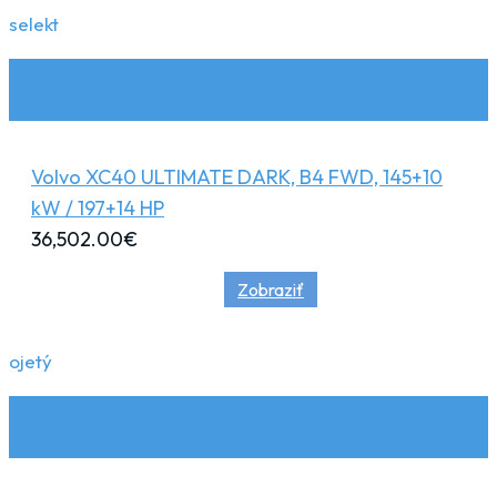
selekt
Volvo XC40 ULTIMATE DARK, B4 FWD, 145+10
kW / 197+14 HP
36,502.00
€
Zobraziť
ojetý